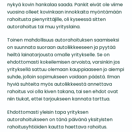
nykyä kovin hankalaa saada. Pankit eivät ole viime
vuosina olleet kovinkaan innokkaita myöntämään
rahoitusta pienyrittäjille, oli kyseessä sitten
autorahoitus tai muu yrityslaina.
Toinen mahdollisuus autorahoituksen saamiseksi
on suunnata suoraan autoliikkeeseen ja pyytää
heiltä lainatarjousta omalle yritykselle. Se on
ehdottomasti kokeilemisen arvoista, varsinkin jos
yrityksellä sattuu olemaan kauppiaaseen jo aiempi
suhde, jolloin sopimukseen voidaan päästä. Ilman
hyviä suhteita myös autoliikkeestä annettava
rahoitus voi olla kiven takana, tai sen ehdot ovat
niin tiukat, ettei tarjoukseen kannata tarttua.
Ehdottomasti yleisin tapa yrityksen
autorahoitukseen on tänä päivänä yksityisten
rahoitusyhtiöiden kautta haettava rahoitus.