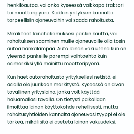
henkilöautoa, vai onko kyseessä vaikkapa traktori
tai moottoripyörä. Kaikkiin yrityksen kannalta
tarpeellisiin ajoneuvoihin voi saada rahoitusta.
Mikäli teet lainahakemuksesi pankin kautta, voi
rahoituksen saaminen muille ajoneuvoille olla tosin
autoa hankalampaa. Auto lainan vakuutena kun on
yleensä pankeille parempi vaihtoehto kuin
esimerkiksi yllä mainittu moottoripyörä.
Kun haet autorahoitusta yrityksellesi netistä, ei
asialla ole juurikaan merkitystä. Kyseessä on aivan
tavallinen yrityslaina, jonka voit käyttää
haluamallasi tavalla. On tietysti paikallaan
ilmoittaa lainan käyttökohde rehellisesti, mutta
rahoitusyhtiöiden kannalta ajoneuvosi tyyppi ei ole
tärkeä, mikäli sitä ei aseteta lainan vakuudeksi.