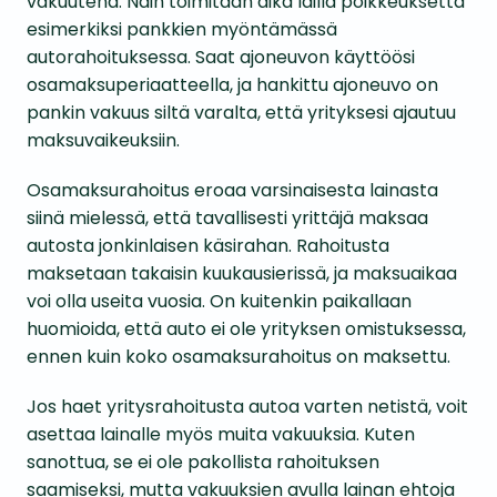
vakuutena. Näin toimitaan aika lailla poikkeuksetta
esimerkiksi pankkien myöntämässä
autorahoituksessa. Saat ajoneuvon käyttöösi
osamaksuperiaatteella, ja hankittu ajoneuvo on
pankin vakuus siltä varalta, että yrityksesi ajautuu
maksuvaikeuksiin.
Osamaksurahoitus eroaa varsinaisesta lainasta
siinä mielessä, että tavallisesti yrittäjä maksaa
autosta jonkinlaisen käsirahan. Rahoitusta
maksetaan takaisin kuukausierissä, ja maksuaikaa
voi olla useita vuosia. On kuitenkin paikallaan
huomioida, että auto ei ole yrityksen omistuksessa,
ennen kuin koko osamaksurahoitus on maksettu.
Jos haet yritysrahoitusta autoa varten netistä, voit
asettaa lainalle myös muita vakuuksia. Kuten
sanottua, se ei ole pakollista rahoituksen
saamiseksi, mutta vakuuksien avulla lainan ehtoja