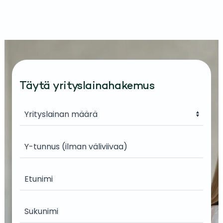
Täytä yrityslainahakemus