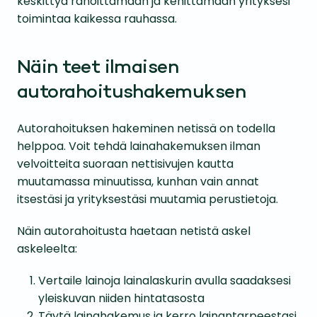
keskittyä rahoittamaan ja kehittämään yrityksesi
toimintaa kaikessa rauhassa.
Näin teet ilmaisen
autorahoitushakemuksen
Autorahoituksen hakeminen netissä on todella
helppoa. Voit tehdä lainahakemuksen ilman
velvoitteita suoraan nettisivujen kautta
muutamassa minuutissa, kunhan vain annat
itsestäsi ja yrityksestäsi muutamia perustietoja.
Näin autorahoitusta haetaan netistä askel
askeleelta:
Vertaile lainoja lainalaskurin avulla saadaksesi
yleiskuvan niiden hintatasosta
Täytä lainahakemus ja kerro lainantarpeestasi