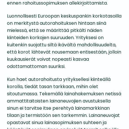
ennen rahoitussopimuksen allekirjoittamista.
Luonnollisesti Euroopan keskuspankin korkotasoilla
on merkitystä autorahoituksen hintaan siinä
mielessä, että se määrittää pitkälti näiden
kiinteiden korkojen suuruuden. Yrityksesi on
kuitenkin suojattu siltä ikävältä mahdollisuudelta,
että korot lähtevät nousemaan entisestään, jolloin
kuukausierät voivat nopeasti kasvaa
odottamattoman suuriksi.
Kun haet autorahoitusta yrityksellesi kiinteällä
korolla, tiedät tasan tarkkaan, mihin olet
sitoutumassa. Tekemällä lainahakemuksen netissä
ammattitaitoisten lainaneuvojien avustuksella
sinun ei tarvitse itse perehtyä lainamarkkinan
tilaan ja termistöön sen tarkemmin. Lainaneuvojat
opastavat sinua lainasopimuksen suhteen ja