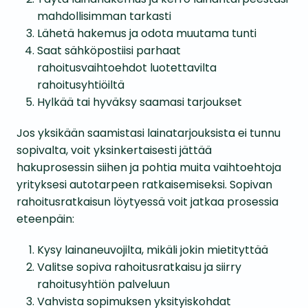
mahdollisimman tarkasti
Lähetä hakemus ja odota muutama tunti
Saat sähköpostiisi parhaat
rahoitusvaihtoehdot luotettavilta
rahoitusyhtiöiltä
Hylkää tai hyväksy saamasi tarjoukset
Jos yksikään saamistasi lainatarjouksista ei tunnu
sopivalta, voit yksinkertaisesti jättää
hakuprosessin siihen ja pohtia muita vaihtoehtoja
yrityksesi autotarpeen ratkaisemiseksi. Sopivan
rahoitusratkaisun löytyessä voit jatkaa prosessia
eteenpäin:
Kysy lainaneuvojilta, mikäli jokin mietityttää
Valitse sopiva rahoitusratkaisu ja siirry
rahoitusyhtiön palveluun
Vahvista sopimuksen yksityiskohdat