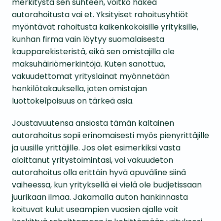
merkitystä sen suhteen, voitko hakea
autorahoitusta vai et. Yksityiset rahoitusyhtiöt
myöntävät rahoitusta kaikenkokoisille yrityksille,
kunhan firma vain löytyy suomalaisesta
kaupparekisteristä, eikä sen omistajilla ole
maksuhäiriömerkintöjä. Kuten sanottua,
vakuudettomat yrityslainat myönnetään
henkilötakauksella, joten omistajan
luottokelpoisuus on tärkeä asia.
Joustavuutensa ansiosta tämän kaltainen
autorahoitus sopii erinomaisesti myös pienyrittäjille
ja uusille yrittäjille. Jos olet esimerkiksi vasta
aloittanut yritystoimintasi, voi vakuudeton
autorahoitus olla erittäin hyvä apuväline siinä
vaiheessa, kun yrityksellä ei vielä ole budjetissaan
juurikaan ilmaa. Jakamalla auton hankinnasta
koituvat kulut useampien vuosien ajalle voit