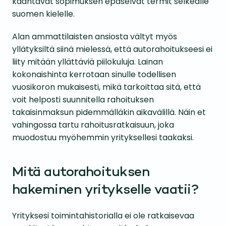
kääntävät sopimuksen epäselvät termit selkeälle
suomen kielelle.
Alan ammattilaisten ansiosta vältyt myös
yllätyksiltä siinä mielessä, että autorahoitukseesi ei
liity mitään yllättäviä piilokuluja. Lainan
kokonaishinta kerrotaan sinulle todellisen
vuosikoron mukaisesti, mikä tarkoittaa sitä, että
voit helposti suunnitella rahoituksen
takaisinmaksun pidemmälläkin aikavälillä. Näin et
vahingossa tartu rahoitusratkaisuun, joka
muodostuu myöhemmin yrityksellesi taakaksi.
Mitä autorahoituksen
hakeminen yritykselle vaatii?
Yrityksesi toimintahistorialla ei ole ratkaisevaa