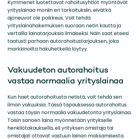
Kymmenet luotettavat rahoitusyhtiöt myöntävät
yrityslainaa moniin eri tarkoituksiin, eivätkä
ajoneuvot ole poikkeus. Voit tehdä
yrityslainahakemuksen suoraan netin kautta ja
vertailla lainatarjouksia ilmaiseksi. Näin saat eteesi
taatusti parhaan autorahoitustarjouksen, joka
markkinoilta hakuhetkellä löytyy.
Vakuudeton autorahoitus
vastaa normaalia yrityslainaa
Kun haet autorahoitusta netistä, voit tehdä sen
ilman vakuuksia. Tässä tapauksessa autorahoitus
vastaa täysin normaalia vakuudetonta yrityslainaa.
Toisin sanoen laina myönnetään yritykselle
henkilötakauksella, eli yrityksen omistaja tai
omistajat ottavat vastuun lainan maksamisesta.