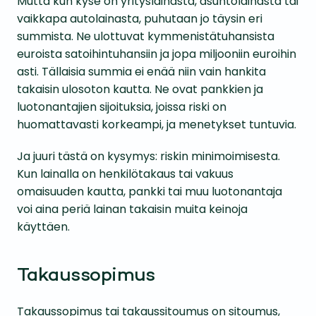
Mutta kun kyse on yrityslainasta, asuntolainasta tai
vaikkapa autolainasta, puhutaan jo täysin eri
summista. Ne ulottuvat kymmenistätuhansista
euroista satoihintuhansiin ja jopa miljooniin euroihin
asti. Tällaisia summia ei enää niin vain hankita
takaisin ulosoton kautta. Ne ovat pankkien ja
luotonantajien sijoituksia, joissa riski on
huomattavasti korkeampi, ja menetykset tuntuvia.
Ja juuri tästä on kysymys: riskin minimoimisesta.
Kun lainalla on henkilötakaus tai vakuus
omaisuuden kautta, pankki tai muu luotonantaja
voi aina periä lainan takaisin muita keinoja
käyttäen.
Takaussopimus
Takaussopimus tai takaussitoumus on sitoumus,