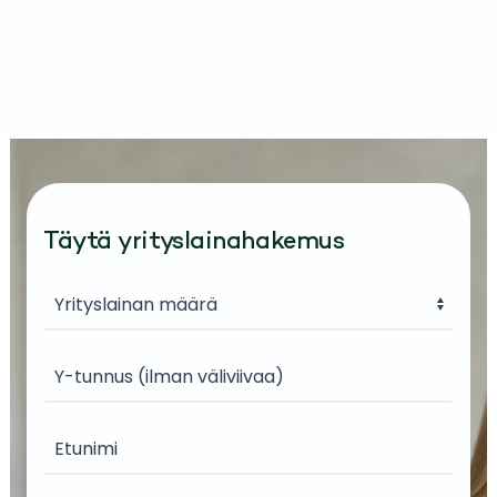
Täytä yrityslainahakemus