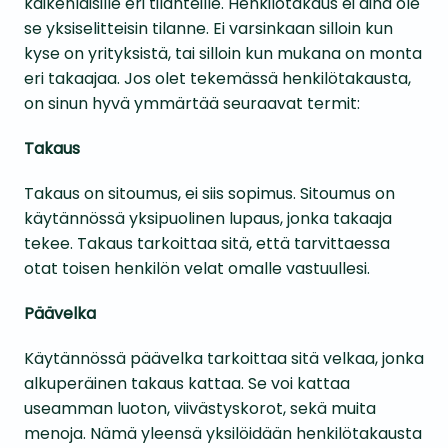
kaikenlaisille eri tilanteille. Henkilötakaus ei aina ole
se yksiselitteisin tilanne. Ei varsinkaan silloin kun
kyse on yrityksistä, tai silloin kun mukana on monta
eri takaajaa. Jos olet tekemässä henkilötakausta,
on sinun hyvä ymmärtää seuraavat termit:
Takaus
Takaus on sitoumus, ei siis sopimus. Sitoumus on
käytännössä yksipuolinen lupaus, jonka takaaja
tekee. Takaus tarkoittaa sitä, että tarvittaessa
otat toisen henkilön velat omalle vastuullesi.
Päävelka
Käytännössä päävelka tarkoittaa sitä velkaa, jonka
alkuperäinen takaus kattaa. Se voi kattaa
useamman luoton, viivästyskorot, sekä muita
menoja. Nämä yleensä yksilöidään henkilötakausta