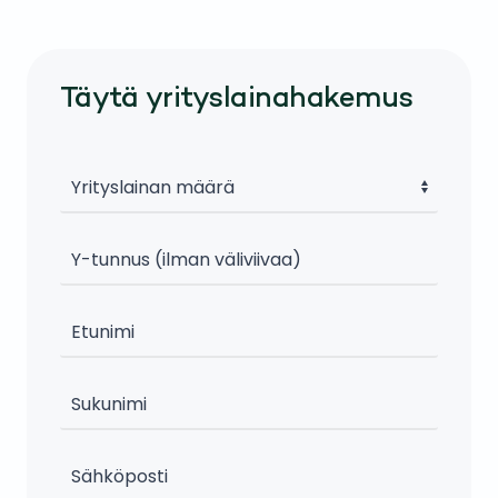
Täytä yrityslainahakemus