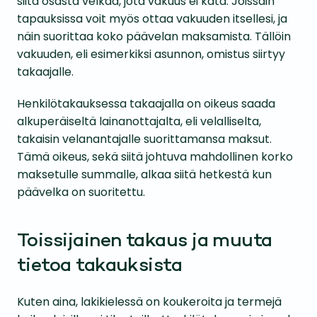
siitä osasta velkaa, jota vakuus ei kata. Joissain
tapauksissa voit myös ottaa vakuuden itsellesi, ja
näin suorittaa koko päävelan maksamista. Tällöin
vakuuden, eli esimerkiksi asunnon, omistus siirtyy
takaajalle.
Henkilötakauksessa takaajalla on oikeus saada
alkuperäiseltä lainanottajalta, eli velalliselta,
takaisin velanantajalle suorittamansa maksut.
Tämä oikeus, sekä siitä johtuva mahdollinen korko
maksetulle summalle, alkaa siitä hetkestä kun
päävelka on suoritettu.
Toissijainen takaus ja muuta
tietoa takauksista
Kuten aina, lakikielessä on koukeroita ja termejä