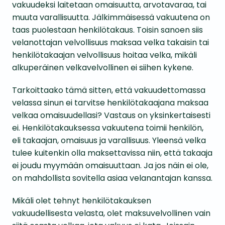
vakuudeksi laitetaan omaisuutta, arvotavaraa, tai
muuta varallisuutta. Jälkimmäisessä vakuutena on
taas puolestaan henkilötakaus. Toisin sanoen siis
velanottajan velvollisuus maksaa velka takaisin tai
henkilötakaajan velvollisuus hoitaa velka, mikäli
alkuperäinen velkavelvollinen ei siihen kykene.
Tarkoittaako tämä sitten, että vakuudettomassa
velassa sinun ei tarvitse henkilötakaajana maksaa
velkaa omaisuudellasi? Vastaus on yksinkertaisesti
ei. Henkilötakauksessa vakuutena toimii henkilön,
eli takaajan, omaisuus ja varallisuus. Yleensä velka
tulee kuitenkin olla maksettavissa niin, että takaaja
ei joudu myymään omaisuuttaan. Ja jos näin ei ole,
on mahdollista sovitella asiaa velanantajan kanssa.
Mikäli olet tehnyt henkilötakauksen
vakuudellisesta velasta, olet maksuvelvollinen vain