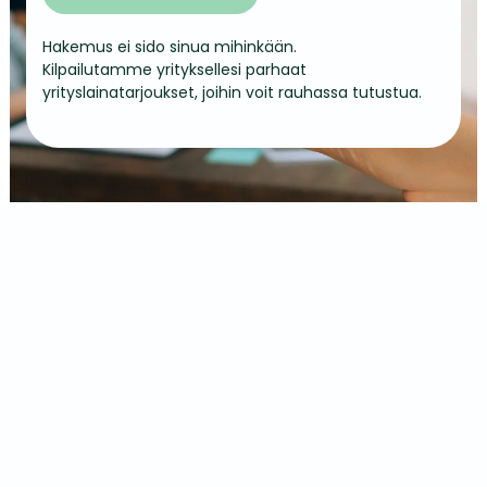
Hakemus ei sido sinua mihinkään.
Kilpailutamme yrityksellesi parhaat
yrityslainatarjoukset, joihin voit rauhassa tutustua.
Asiakaspalvelu:
info@yrityslaina.com
Reg: 16634379