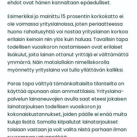
ehdot ovat hänen kannaltaan epäedulliset.
Esimerkiksi jo mainittu 15 prosentin korkokatto ei
ole voimassa yrityslainoissa, joten periaatteessa
huono rahoitusyhtiö voi nostaa yrityslainan korkoa
erilaisin keinoin niin ylös kuin haluaa. Tavallisin tapa
todellisen vuosikoron nostamiseen ovat erilaiset
lisäkulut, joita lainan ottanut yrittäjä ei välttämättä
ymmärrä. Näin matalallakin nimelliskorolla
myönnetty yrityslaina voi tulla yllättävän kalliiksi.
Paras tapa välttyä tämänkaltaisilta tilanteilta on
käyttää apunaan alan ammattilaisia. Yrityslaina-
palvelun lainaneuvojien avulla saat eteesi jokaisen
lainatarjouksen todellisen vuosikoron ja
kokonaiskustannukset, joiden päälle ei enää muita
kuluja lisätä. Samalla kilpailutat lainatarjoukset
toisiaan vastaan ja voit valita niistä parhaan ilman