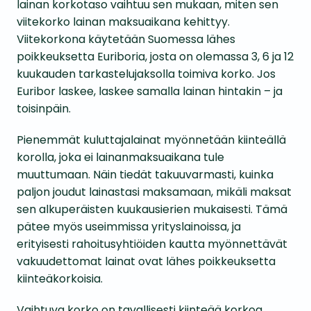
lainan korkotaso vaihtuu sen mukaan, miten sen
viitekorko lainan maksuaikana kehittyy.
Viitekorkona käytetään Suomessa lähes
poikkeuksetta Euriboria, josta on olemassa 3, 6 ja 12
kuukauden tarkastelujaksolla toimiva korko. Jos
Euribor laskee, laskee samalla lainan hintakin – ja
toisinpäin.
Pienemmät kuluttajalainat myönnetään kiinteällä
korolla, joka ei lainanmaksuaikana tule
muuttumaan. Näin tiedät takuuvarmasti, kuinka
paljon joudut lainastasi maksamaan, mikäli maksat
sen alkuperäisten kuukausierien mukaisesti. Tämä
pätee myös useimmissa yrityslainoissa, ja
erityisesti rahoitusyhtiöiden kautta myönnettävät
vakuudettomat lainat ovat lähes poikkeuksetta
kiinteäkorkoisia.
Vaihtuva korko on tavallisesti kiinteää korkoa