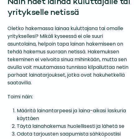
Näin haet lainaa kuluttajalle tai
yritykselle netissä
Oletko hakemassa lainaa kuluttajana tai omalle
yrityksellesi? Mikäli kyseessä ei ole suuri
asuntolaina, helpoin tapa lainan hakemiseen on
tehdä hakemus suoraan netissä. Hakemuksen
tekeminen ei velvoita sinua mihinkään, mutta sen
avulla voit muutamassa tunnissa kilpailuttaa netin
parhaat lainatarjoukset, jotka ovat hakuhetkellä
saatavilla.
Toimi näin:
Määritä lainantarpeesi ja laina-aikasi laskuria
käyttäen
Täytä lainahakemus huolellisesti ja lähetä se
Odota tarjousten saapumista sähköpostiisi