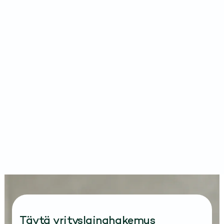
Täytä yrityslainahakemus