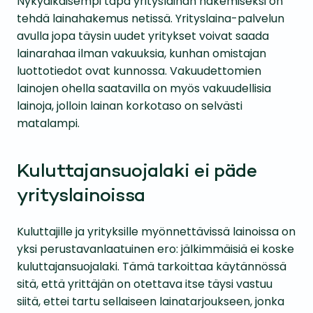
Nykyaikaisempi tapa yrityslainan hakemiseksi on
tehdä lainahakemus netissä. Yrityslaina-palvelun
avulla jopa täysin uudet yritykset voivat saada
lainarahaa ilman vakuuksia, kunhan omistajan
luottotiedot ovat kunnossa. Vakuudettomien
lainojen ohella saatavilla on myös vakuudellisia
lainoja, jolloin lainan korkotaso on selvästi
matalampi.
Kuluttajansuojalaki ei päde
yrityslainoissa
Kuluttajille ja yrityksille myönnettävissä lainoissa on
yksi perustavanlaatuinen ero: jälkimmäisiä ei koske
kuluttajansuojalaki. Tämä tarkoittaa käytännössä
sitä, että yrittäjän on otettava itse täysi vastuu
siitä, ettei tartu sellaiseen lainatarjoukseen, jonka