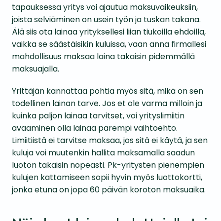
tapauksessa yritys voi ajautua maksuvaikeuksiin,
joista selviäminen on usein työn ja tuskan takana.
Älä siis ota lainaa yrityksellesi liian tiukoilla ehdoilla,
vaikka se säästäisikin kuluissa, vaan anna firmallesi
mahdollisuus maksaa laina takaisin pidemmällä
maksuajalla.
Yrittäjän kannattaa pohtia myös sitä, mikä on sen
todellinen lainan tarve. Jos et ole varma milloin ja
kuinka paljon lainaa tarvitset, voi yrityslimiitin
avaaminen olla lainaa parempi vaihtoehto.
Limiitiistä ei tarvitse maksaa, jos sitä ei käytä, ja sen
kuluja voi muutenkin hallita maksamalla saadun
luoton takaisin nopeasti. Pk-yritysten pienempien
kulujen kattamiseen sopii hyvin myös luottokortti,
jonka etuna on jopa 60 päivän koroton maksuaika.