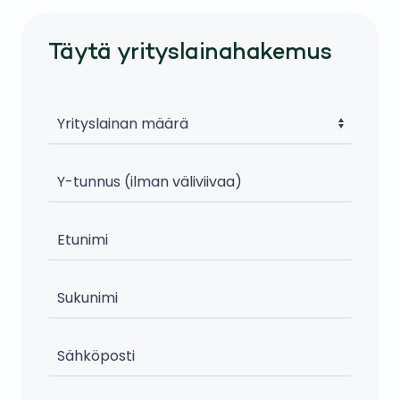
Täytä yrityslainahakemus