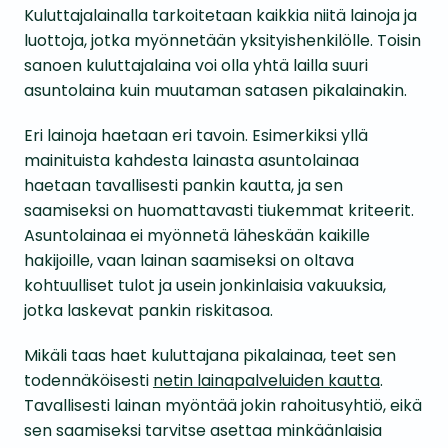
Kuluttajalainalla tarkoitetaan kaikkia niitä lainoja ja
luottoja, jotka myönnetään yksityishenkilölle. Toisin
sanoen kuluttajalaina voi olla yhtä lailla suuri
asuntolaina kuin muutaman satasen pikalainakin.
Eri lainoja haetaan eri tavoin. Esimerkiksi yllä
mainituista kahdesta lainasta asuntolainaa
haetaan tavallisesti pankin kautta, ja sen
saamiseksi on huomattavasti tiukemmat kriteerit.
Asuntolainaa ei myönnetä läheskään kaikille
hakijoille, vaan lainan saamiseksi on oltava
kohtuulliset tulot ja usein jonkinlaisia vakuuksia,
jotka laskevat pankin riskitasoa.
Mikäli taas haet kuluttajana pikalainaa, teet sen
todennäköisesti
netin lainapalveluiden kautta
.
Tavallisesti lainan myöntää jokin rahoitusyhtiö, eikä
sen saamiseksi tarvitse asettaa minkäänlaisia