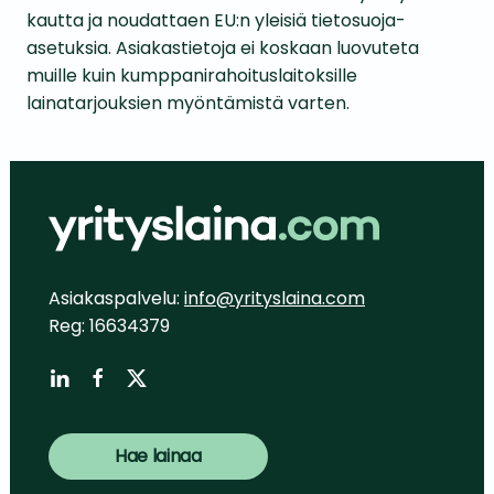
kautta ja noudattaen EU:n yleisiä tietosuoja-
asetuksia. Asiakastietoja ei koskaan luovuteta
muille kuin kumppanirahoituslaitoksille
lainatarjouksien myöntämistä varten.
Asiakaspalvelu:
info@yrityslaina.com
Reg: 16634379
Hae lainaa