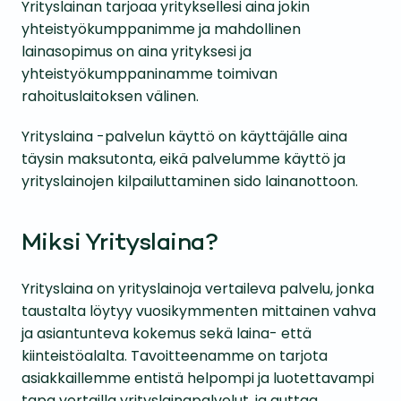
Yrityslainan tarjoaa yrityksellesi aina jokin
yhteistyökumppanimme ja mahdollinen
lainasopimus on aina yrityksesi ja
yhteistyökumppaninamme toimivan
rahoituslaitoksen välinen.
Yrityslaina -palvelun käyttö on käyttäjälle aina
täysin maksutonta, eikä palvelumme käyttö ja
yrityslainojen kilpailuttaminen sido lainanottoon.
Miksi Yrityslaina?
Yrityslaina on yrityslainoja vertaileva palvelu, jonka
taustalta löytyy vuosikymmenten mittainen vahva
ja asiantunteva kokemus sekä laina- että
kiinteistöalalta. Tavoitteenamme on tarjota
asiakkaillemme entistä helpompi ja luotettavampi
tapa vertailla yrityslainapalvelut, ja auttaa