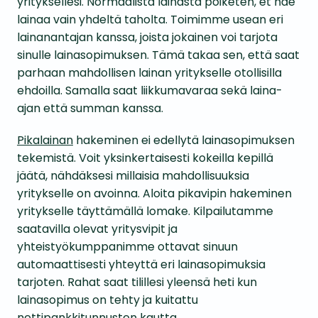
yrityksellesi. Normaalista lainasta poiketen, et hae
lainaa vain yhdeltä taholta. Toimimme usean eri
lainanantajan kanssa, joista jokainen voi tarjota
sinulle lainasopimuksen. Tämä takaa sen, että saat
parhaan mahdollisen lainan yritykselle otollisilla
ehdoilla. Samalla saat liikkumavaraa sekä laina-
ajan että summan kanssa.
Pikalainan
hakeminen ei edellytä lainasopimuksen
tekemistä. Voit yksinkertaisesti kokeilla kepillä
jäätä, nähdäksesi millaisia mahdollisuuksia
yritykselle on avoinna. Aloita pikavipin hakeminen
yritykselle täyttämällä lomake. Kilpailutamme
saatavilla olevat yritysvipit ja
yhteistyökumppanimme ottavat sinuun
automaattisesti yhteyttä eri lainasopimuksia
tarjoten. Rahat saat tilillesi yleensä heti kun
lainasopimus on tehty ja kuitattu
nettipankkitunnusten kautta.