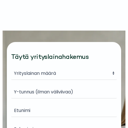
Täytä yrityslainahakemus