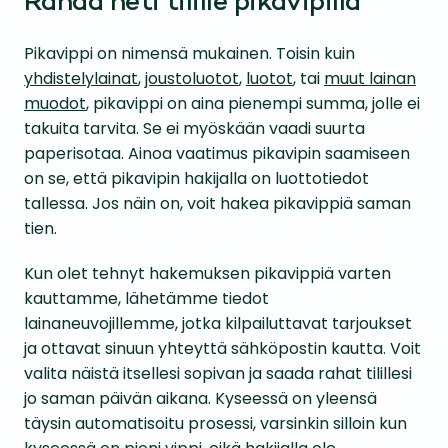
Rahaa heti tilille pikavipillä
Pikavippi on nimensä mukainen. Toisin kuin
yhdistelylainat
,
joustoluotot
,
luotot
, tai
muut lainan
muodot
, pikavippi on aina pienempi summa, jolle ei
takuita tarvita. Se ei myöskään vaadi suurta
paperisotaa. Ainoa vaatimus pikavipin saamiseen
on se, että pikavipin hakijalla on luottotiedot
tallessa. Jos näin on, voit hakea pikavippiä saman
tien.
Kun olet tehnyt hakemuksen pikavippiä varten
kauttamme, lähetämme tiedot
lainaneuvojillemme, jotka kilpailuttavat tarjoukset
ja ottavat sinuun yhteyttä sähköpostin kautta. Voit
valita näistä itsellesi sopivan ja saada rahat tilillesi
jo saman päivän aikana. Kyseessä on yleensä
täysin automatisoitu prosessi, varsinkin silloin kun