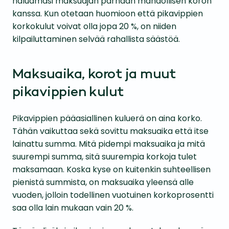
haluamasi maksuajan parhaan mahdollisen koron
kanssa. Kun otetaan huomioon että pikavippien
korkokulut voivat olla jopa 20 %, on niiden
kilpailuttaminen selvää rahallista säästöä.
Maksuaika, korot ja muut
pikavippien kulut
Pikavippien pääasiallinen kuluerä on aina korko.
Tähän vaikuttaa sekä sovittu maksuaika että itse
lainattu summa. Mitä pidempi maksuaika ja mitä
suurempi summa, sitä suurempia korkoja tulet
maksamaan. Koska kyse on kuitenkin suhteellisen
pienistä summista, on maksuaika yleensä alle
vuoden, jolloin todellinen vuotuinen korkoprosentti
saa olla lain mukaan vain 20 %.