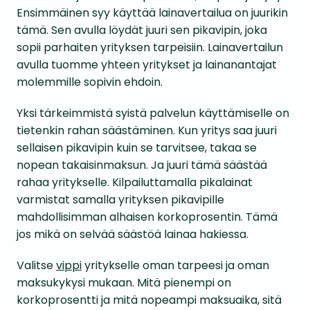
Ensimmäinen syy käyttää lainavertailua on juurikin
tämä. Sen avulla löydät juuri sen pikavipin, joka
sopii parhaiten yrityksen tarpeisiin. Lainavertailun
avulla tuomme yhteen yritykset ja lainanantajat
molemmille sopivin ehdoin.
Yksi tärkeimmistä syistä palvelun käyttämiselle on
tietenkin rahan säästäminen. Kun yritys saa juuri
sellaisen pikavipin kuin se tarvitsee, takaa se
nopean takaisinmaksun. Ja juuri tämä säästää
rahaa yritykselle. Kilpailuttamalla pikalainat
varmistat samalla yrityksen pikavipille
mahdollisimman alhaisen korkoprosentin. Tämä
jos mikä on selvää säästöä lainaa hakiessa.
Valitse
vippi
yritykselle oman tarpeesi ja oman
maksukykysi mukaan. Mitä pienempi on
korkoprosentti ja mitä nopeampi maksuaika, sitä