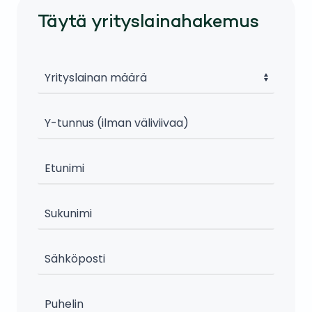
Täytä yrityslainahakemus