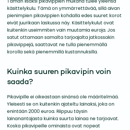
Tämän lisäksi pikavippien mukana tulee yleensä
käsittelykulu. Tämä on ymmärrettävää, sillä aivan
pienimpien pikavippien kohdalla edes suuret korot
eivät juurikaan laskussa näy. Käsittelykulut ovat
kuitenkin useimmiten vain muutamia euroja. Jos
satut ottamaan samalta tarjoajalta jatkossakin
pikavippejä, saattavat ne tulla pienemmällä
korolla sekä pienemmillä kustannuksilla.
Kuinka suuren pikavipin voin
saada?
Pikavipille ei oikeastaan sinänsä ole määritelmää.
Yleisesti se on kuitenkin ajateltu lainaksi, joka on
enintään 2000 euroa. Riippuu täysin
lainanantajasta kuinka suurta lainaa ne tarjoavat.
Koska pikavipeille ominaista ovat nopeat