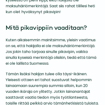
kyseessä on pieni vippi, eikä hakijalla ole
maksuhäiriömerkintöjä. Saat siis rahat tilillesi heti
kun olet hyväksynyt pikavipin!
Mitä pikavippiin vaaditaan?
Kuten aikaisemmin mainitsimme, yleisin vaatimus
on se, että hakijalla ei ole maksuhäiriömerkintöjä.
Jos jokin taho tarjoaa sinulle pikavipin, vaikka
sinulla kyseisiä merkintöjä olisikin, tiedä että tämä
ei ole laillista Suomessa.
Tämän lisäksi hakijan tulee olla täysi-ikäinen.
Yleisesti ottaen eri tahot suostuvat helpommin
lainaamaan suurempia summia silloin, kun 20
vuoden ikäraja on ylitetty. Jotkin lainanantajat
saattavat vaatia tiedon myös työtilanteesta,
toisille riittää pelkkä arvio tämänhetkisistä tuloista.