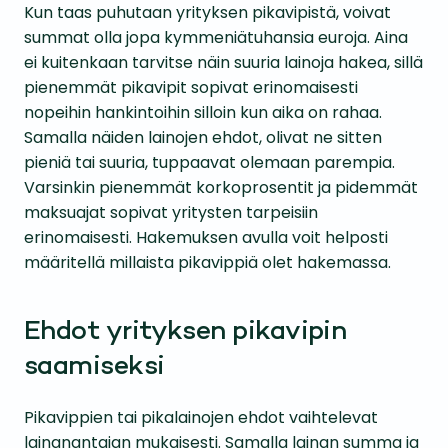
Kun taas puhutaan yrityksen pikavipistä, voivat
summat olla jopa kymmeniätuhansia euroja. Aina
ei kuitenkaan tarvitse näin suuria lainoja hakea, sillä
pienemmät pikavipit sopivat erinomaisesti
nopeihin hankintoihin silloin kun aika on rahaa.
Samalla näiden lainojen ehdot, olivat ne sitten
pieniä tai suuria, tuppaavat olemaan parempia.
Varsinkin pienemmät korkoprosentit ja pidemmät
maksuajat sopivat yritysten tarpeisiin
erinomaisesti. Hakemuksen avulla voit helposti
määritellä millaista pikavippiä olet hakemassa.
Ehdot yrityksen pikavipin
saamiseksi
Pikavippien tai pikalainojen ehdot vaihtelevat
lainanantajan mukaisesti. Samalla lainan summa ja