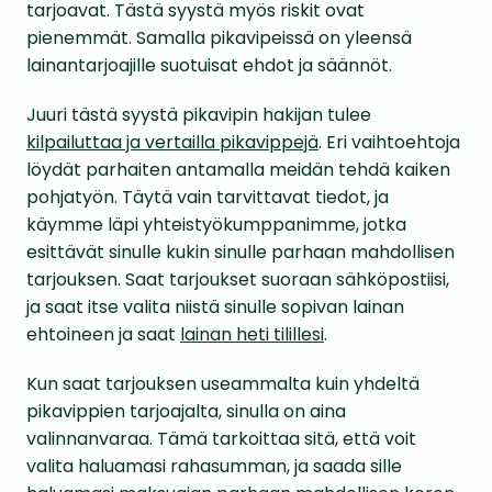
tarjoavat. Tästä syystä myös riskit ovat
pienemmät. Samalla pikavipeissä on yleensä
lainantarjoajille suotuisat ehdot ja säännöt.
Juuri tästä syystä pikavipin hakijan tulee
kilpailuttaa ja vertailla pikavippejä
. Eri vaihtoehtoja
löydät parhaiten antamalla meidän tehdä kaiken
pohjatyön. Täytä vain tarvittavat tiedot, ja
käymme läpi yhteistyökumppanimme, jotka
esittävät sinulle kukin sinulle parhaan mahdollisen
tarjouksen. Saat tarjoukset suoraan sähköpostiisi,
ja saat itse valita niistä sinulle sopivan lainan
ehtoineen ja saat
lainan heti tilillesi
.
Kun saat tarjouksen useammalta kuin yhdeltä
pikavippien tarjoajalta, sinulla on aina
valinnanvaraa. Tämä tarkoittaa sitä, että voit
valita haluamasi rahasumman, ja saada sille