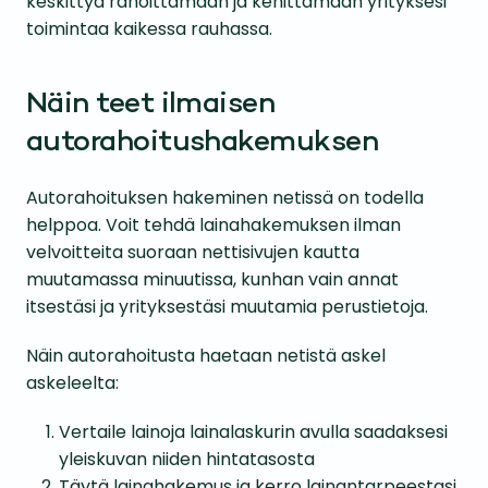
keskittyä rahoittamaan ja kehittämään yrityksesi
toimintaa kaikessa rauhassa.
Näin teet ilmaisen
autorahoitushakemuksen
Autorahoituksen hakeminen netissä on todella
helppoa. Voit tehdä lainahakemuksen ilman
velvoitteita suoraan nettisivujen kautta
muutamassa minuutissa, kunhan vain annat
itsestäsi ja yrityksestäsi muutamia perustietoja.
Näin autorahoitusta haetaan netistä askel
askeleelta:
Vertaile lainoja lainalaskurin avulla saadaksesi
yleiskuvan niiden hintatasosta
Täytä lainahakemus ja kerro lainantarpeestasi