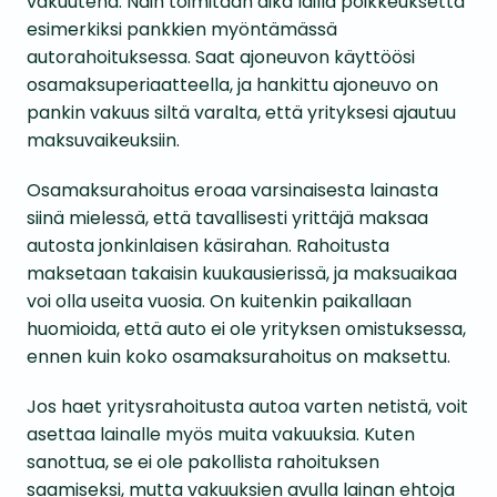
vakuutena. Näin toimitaan aika lailla poikkeuksetta
esimerkiksi pankkien myöntämässä
autorahoituksessa. Saat ajoneuvon käyttöösi
osamaksuperiaatteella, ja hankittu ajoneuvo on
pankin vakuus siltä varalta, että yrityksesi ajautuu
maksuvaikeuksiin.
Osamaksurahoitus eroaa varsinaisesta lainasta
siinä mielessä, että tavallisesti yrittäjä maksaa
autosta jonkinlaisen käsirahan. Rahoitusta
maksetaan takaisin kuukausierissä, ja maksuaikaa
voi olla useita vuosia. On kuitenkin paikallaan
huomioida, että auto ei ole yrityksen omistuksessa,
ennen kuin koko osamaksurahoitus on maksettu.
Jos haet yritysrahoitusta autoa varten netistä, voit
asettaa lainalle myös muita vakuuksia. Kuten
sanottua, se ei ole pakollista rahoituksen
saamiseksi, mutta vakuuksien avulla lainan ehtoja