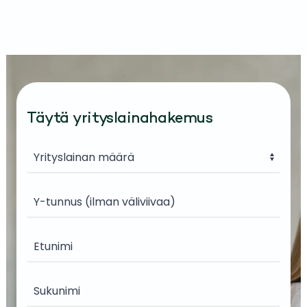
Täytä yrityslainahakemus