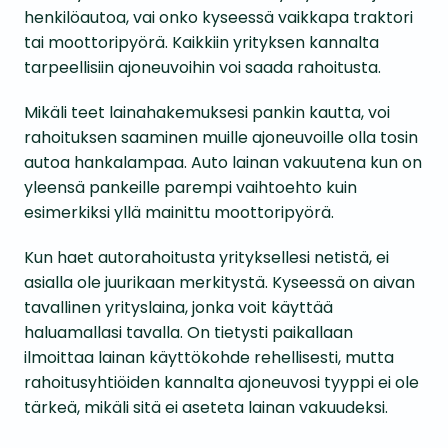
henkilöautoa, vai onko kyseessä vaikkapa traktori
tai moottoripyörä. Kaikkiin yrityksen kannalta
tarpeellisiin ajoneuvoihin voi saada rahoitusta.
Mikäli teet lainahakemuksesi pankin kautta, voi
rahoituksen saaminen muille ajoneuvoille olla tosin
autoa hankalampaa. Auto lainan vakuutena kun on
yleensä pankeille parempi vaihtoehto kuin
esimerkiksi yllä mainittu moottoripyörä.
Kun haet autorahoitusta yrityksellesi netistä, ei
asialla ole juurikaan merkitystä. Kyseessä on aivan
tavallinen yrityslaina, jonka voit käyttää
haluamallasi tavalla. On tietysti paikallaan
ilmoittaa lainan käyttökohde rehellisesti, mutta
rahoitusyhtiöiden kannalta ajoneuvosi tyyppi ei ole
tärkeä, mikäli sitä ei aseteta lainan vakuudeksi.