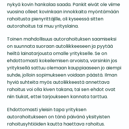
nykyä kovin hankalaa saada. Pankit eivät ole viime
vuosina olleet kovinkaan innokkaita myöntämään
rahoitusta pienyrittäjille, oli kyseessä sitten
autorahoitus tai muu yrityslaina.
Toinen mahdollisuus autorahoituksen saamiseksi
on suunnata suoraan autoliikkeeseen ja pyytää
heiltä lainatarjousta omalle yritykselle. Se on
ehdottomasti kokeilemisen arvoista, varsinkin jos
yrityksellä sattuu olemaan kauppiaaseen jo aiempi
suhde, jolloin sopimukseen voidaan päästä. Ilman
hyviä suhteita myös autoliikkeestä annettava
rahoitus voi olla kiven takana, tai sen ehdot ovat
niin tiukat, ettei tarjoukseen kannata tarttua.
Ehdottomasti yleisin tapa yrityksen
autorahoitukseen on tänä päivänä yksityisten
rahoitusyhtiöiden kautta haettava rahoitus.