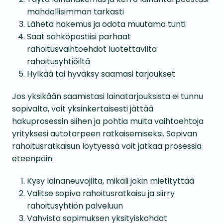
mahdollisimman tarkasti
Lähetä hakemus ja odota muutama tunti
Saat sähköpostiisi parhaat
rahoitusvaihtoehdot luotettavilta
rahoitusyhtiöiltä
Hylkää tai hyväksy saamasi tarjoukset
Jos yksikään saamistasi lainatarjouksista ei tunnu
sopivalta, voit yksinkertaisesti jättää
hakuprosessin siihen ja pohtia muita vaihtoehtoja
yrityksesi autotarpeen ratkaisemiseksi. Sopivan
rahoitusratkaisun löytyessä voit jatkaa prosessia
eteenpäin:
Kysy lainaneuvojilta, mikäli jokin mietityttää
Valitse sopiva rahoitusratkaisu ja siirry
rahoitusyhtiön palveluun
Vahvista sopimuksen yksityiskohdat