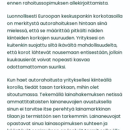
ennen rahoitussopimuksen allekirjoittamista.
Luonnollisesti Euroopan keskuspankin korkotasoilla
on merkitystä autorahoituksen hintaan siinä
mielessä, että se määrittää pitkälti näiden
kiinteiden korkojen suuruuden. Yrityksesi on
kuitenkin suojattu siltä ikävältä mahdollisuudelta,
että korot lähtevät nousemaan entisestään, jolloin
kuukausierät voivat nopeasti kasvaa
odottamattoman suuriksi.
Kun haet autorahoitusta yrityksellesi kiinteällä
korolla, tiedät tasan tarkkaan, mihin olet
sitoutumassa. Tekemällä lainahakemuksen netissä
ammattitaitoisten lainaneuvojien avustuksella
sinun ei tarvitse itse perehtyä lainamarkkinan
tilaan ja termistöön sen tarkemmin. Lainaneuvojat
opastavat sinua lainasopimuksen suhteen ja