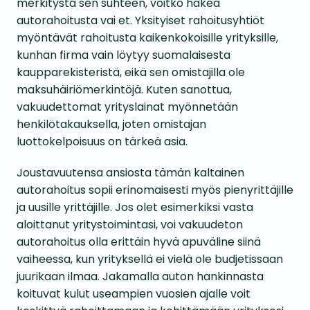
merkitystä sen suhteen, voitko hakea
autorahoitusta vai et. Yksityiset rahoitusyhtiöt
myöntävät rahoitusta kaikenkokoisille yrityksille,
kunhan firma vain löytyy suomalaisesta
kaupparekisteristä, eikä sen omistajilla ole
maksuhäiriömerkintöjä. Kuten sanottua,
vakuudettomat yrityslainat myönnetään
henkilötakauksella, joten omistajan
luottokelpoisuus on tärkeä asia.
Joustavuutensa ansiosta tämän kaltainen
autorahoitus sopii erinomaisesti myös pienyrittäjille
ja uusille yrittäjille. Jos olet esimerkiksi vasta
aloittanut yritystoimintasi, voi vakuudeton
autorahoitus olla erittäin hyvä apuväline siinä
vaiheessa, kun yrityksellä ei vielä ole budjetissaan
juurikaan ilmaa. Jakamalla auton hankinnasta
koituvat kulut useampien vuosien ajalle voit