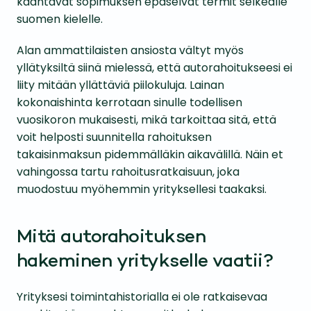
kääntävät sopimuksen epäselvät termit selkeälle
suomen kielelle.
Alan ammattilaisten ansiosta vältyt myös
yllätyksiltä siinä mielessä, että autorahoitukseesi ei
liity mitään yllättäviä piilokuluja. Lainan
kokonaishinta kerrotaan sinulle todellisen
vuosikoron mukaisesti, mikä tarkoittaa sitä, että
voit helposti suunnitella rahoituksen
takaisinmaksun pidemmälläkin aikavälillä. Näin et
vahingossa tartu rahoitusratkaisuun, joka
muodostuu myöhemmin yrityksellesi taakaksi.
Mitä autorahoituksen
hakeminen yritykselle vaatii?
Yrityksesi toimintahistorialla ei ole ratkaisevaa