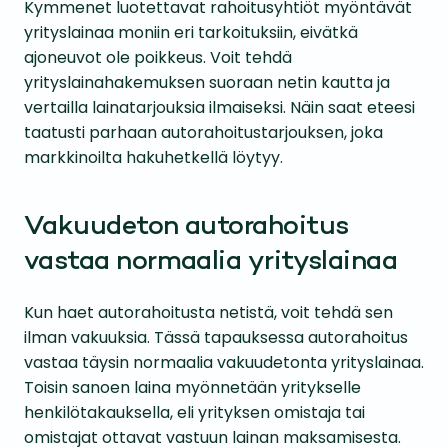
Kymmenet luotettavat rahoitusyhtiöt myöntävät
yrityslainaa moniin eri tarkoituksiin, eivätkä
ajoneuvot ole poikkeus. Voit tehdä
yrityslainahakemuksen suoraan netin kautta ja
vertailla lainatarjouksia ilmaiseksi. Näin saat eteesi
taatusti parhaan autorahoitustarjouksen, joka
markkinoilta hakuhetkellä löytyy.
Vakuudeton autorahoitus
vastaa normaalia yrityslainaa
Kun haet autorahoitusta netistä, voit tehdä sen
ilman vakuuksia. Tässä tapauksessa autorahoitus
vastaa täysin normaalia vakuudetonta yrityslainaa.
Toisin sanoen laina myönnetään yritykselle
henkilötakauksella, eli yrityksen omistaja tai
omistajat ottavat vastuun lainan maksamisesta.