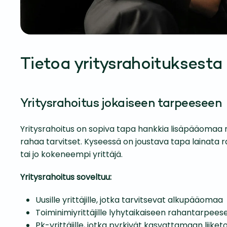
Tietoa yritysrahoituksesta
Yritysrahoitus jokaiseen tarpeeseen
Yritysrahoitus on sopiva tapa hankkia lisäpääomaa r
rahaa tarvitset. Kyseessä on joustava tapa lainata ra
tai jo kokeneempi yrittäjä.
Yritysrahoitus soveltuu:
Uusille yrittäjille, jotka tarvitsevat alkupääomaa
Toiminimiyrittäjille lyhytaikaiseen rahantarpees
Pk-yrittäjille, jotka pyrkivät kasvattamaan liike