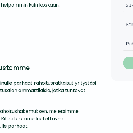
än helpommin kuin koskaan.
elustamme
nulle parhaat rahoitusratkaisut yritystäsi
itusalan ammattilaisia, jotka tuntevat
 rahoitushakemuksen, me etsimme
. Kilpailutamme luotettavien
ulle parhaat.