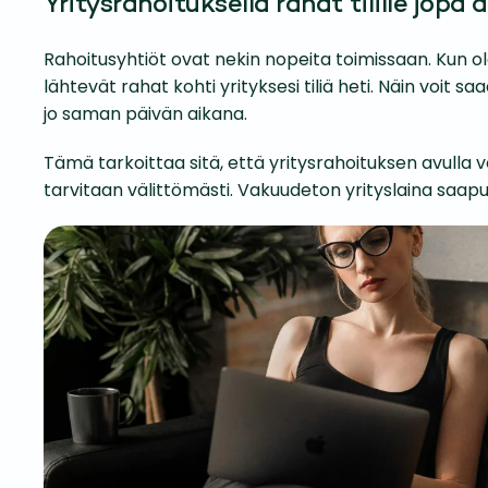
Yritysrahoituksella rahat tilille jopa 
Rahoitusyhtiöt ovat nekin nopeita toimissaan. Kun ole
lähtevät rahat kohti yrityksesi tiliä heti. Näin voit 
jo saman päivän aikana.
Tämä tarkoittaa sitä, että yritys­rahoituksen avulla v
tarvitaan välittömästi. Vakuu­deton yrityslaina saapuu