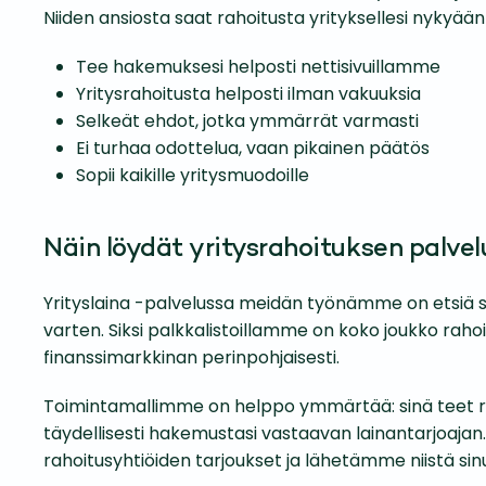
Niiden ansiosta saat rahoitusta yrityksellesi nykyä
Tee hakemuksesi helposti nettisivuillamme
Yritysrahoitusta helposti ilman vakuuksia
Selkeät ehdot, jotka ymmärrät varmasti
Ei turhaa odottelua, vaan pikainen päätös
Sopii kaikille yritysmuodoille
Näin löydät yritysrahoituksen palv
Yrityslaina -palvelussa meidän työnämme on etsiä si
varten. Siksi palkkalistoillamme on koko joukko raho
finanssimarkkinan perinpohjaisesti.
Toimintamallimme on helppo ymmärtää: sinä teet
täydellisesti hakemustasi vastaavan lainantarjoajan
rahoitusyhtiöiden tarjoukset ja lähetämme niistä sin