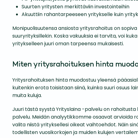
Suurten yritysten merkittäviin investointeihin
Akuuttiin rahantarpeeseen yritykselle kuin yrityk
Monipuolisuutensa ansiosta yritysrahoitus on sopiva va
suuryrityksillekin. Koska vakuuksia ei tarvita, voi k
yritykselleen juuri oman tarpeensa mukaisesti.
Miten yritysrahoituksen hinta muod
Yritysrahoituksen hinta muodostuu yleensä pääasiall
kuitenkin erota toisistaan siinä, kuinka suuri osuus l
muita kuluja.
Juuri tästä syystä Yrityslaina -palvelu on rahoitusta h
palvelu. Meidän analyytikkomme osaavat arvioida r
valita niistä yrityksellesi oikeat vaihtoehdot. Näin s
todellisten vuosikorkojen ja muiden kulujen vertaile