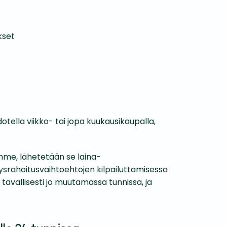
kset
tella viikko- tai jopa kuukausikaupalla,
me, lähetetään se laina-
ysrahoitus­vaihtoehtojen kilpailuttamisessa
tavallisesti jo muutamassa tunnissa, ja