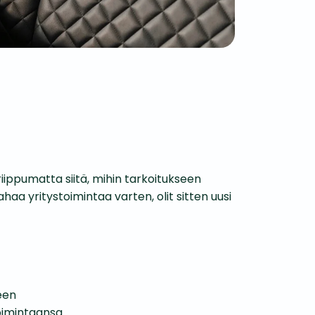
iippumatta siitä, mihin tarkoitukseen
haa yritystoimintaa varten, olit sitten uusi
een
toimintaansa