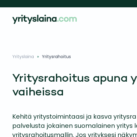
Skip to main content
Yrityslaina
Yritysrahoitus
Yritysrahoitus apuna y
vaiheissa
Kehitä yritystoimintaasi ja kasva yritysra
palvelusta jokainen suomalainen yritys 
yritysrahoitusmallin. Jos yrityksesi näky