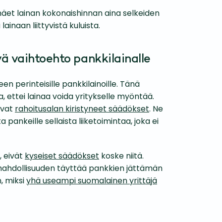
et lainan kokonaishinnan aina selkeiden
inaan liittyvistä kuluista.
ä vaihtoehto pankkilainalle
en perinteisille pankkilainoille. Tänä
, ettei lainaa voida yritykselle myöntää.
ovat
rahoitusalan kiristyneet säädökset
. Ne
 pankeille sellaista liiketoimintaa, joka ei
, eivät
kyseiset säädökset
koske niitä.
mahdollisuuden täyttää pankkien jättämän
, miksi
yhä useampi suomalainen yrittäjä