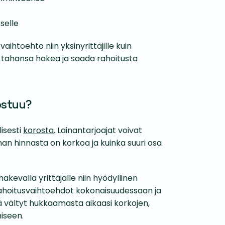
selle
ihtoehto niin yksinyrittäjille kuin
uka tahansa hakea ja saada rahoitusta
ostuu?
isesti
korosta
. Lainantarjoajat voivat
ainan hinnasta on korkoa ja kuinka suuri osa
akevalla yrittäjälle niin hyödyllinen
ahoitusvaihtoehdot kokonaisuudessaan ja
inä vältyt hukkaamasta aikaasi korkojen,
miseen.