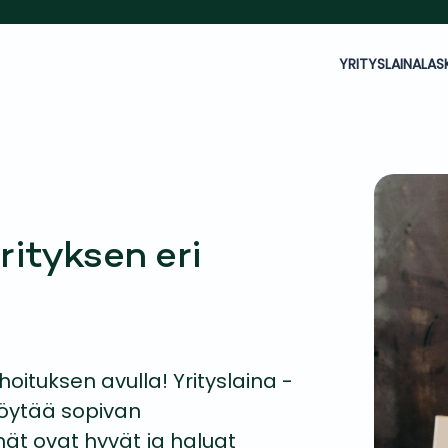
YRITYSLAINALAS
rityksen eri
hoituksen avulla! Yrityslaina -
löytää sopivan
mät ovat hyvät ja haluat