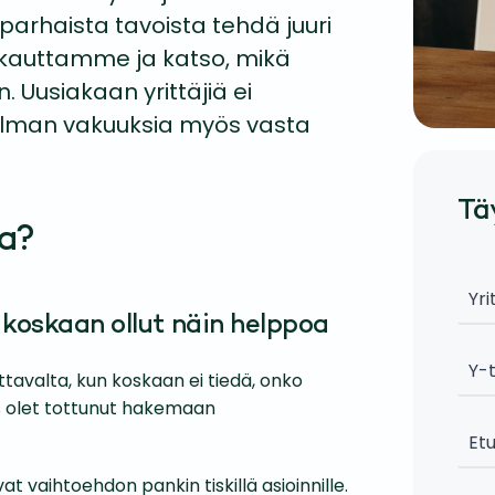
 parhaista tavoista tehdä juuri
än kauttamme ja katso, mikä
. Uusiakaan yrittäjiä ei
a ilman vakuuksia myös vasta
Tä
ta?
 koskaan ollut näin helppoa
tavalta, kun koskaan ei tiedä, onko
 jos olet tottunut hakemaan
t vaihtoehdon pankin tiskillä asioinnille.