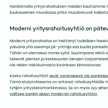
Hankkimalla yritysrahoituksen meidän kauttamme nä
kuukausierien muodossa, jotka muodostuvat kaikista la
Moderni yritysrahoitusyhtiö on pätev
Moderni yritysrahoitus on heittänyt todellisen haaste
päivänä yhä useampi pk-yrittäjä saa kuulla pankeilta
Tähän on olemassa monia syitä. Suurimpana niistä 
tekevät pienten ja keskisuurien lainojen tarjoamisesta
ole niiden näkökulmasta kovinkaan kiinnostavaa.
Koska rahoitusyhtiöt
eivät varsinaisesti ole pankkeja
Tämä etulyöntiasema on antanut rahoitusyhtiöille 
tyhjiön yrityslainamarkkinassa. Se on myös syy siihen
valitsee pankin sijaan modernin rahoitusyhtiön
.