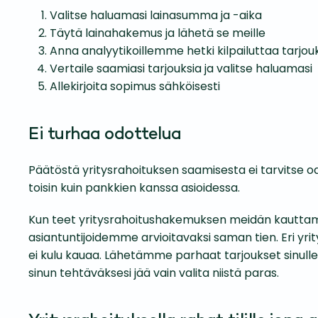
Valitse haluamasi lainasumma ja -aika
Täytä lainahakemus ja lähetä se meille
Anna analyytikoillemme hetki kilpailuttaa tarjou
Vertaile saamiasi tarjouksia ja valitse haluamasi
Allekirjoita sopimus sähköisesti
Ei turhaa odottelua
Päätöstä yritysrahoituksen saamisesta ei tarvitse odo
toisin kuin pankkien kanssa asioidessa.
Kun teet yritysrahoitus­hakemuksen meidän kauttam
asiantuntijoidemme arvioitavaksi saman tien. Eri yrit
ei kulu kauaa. Lähetämme parhaat tarjoukset sinulle 
sinun tehtäväksesi jää vain valita niistä paras.