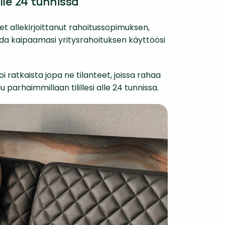
alle 24 tunnissa
t allekir­joittanut rahoitus­sopimuksen,
saada kaipaamasi yritysrahoituksen käyttöösi
oi ratkaista jopa ne tilanteet, joissa rahaa
 parhaimmillaan tilillesi alle 24 tunnissa.