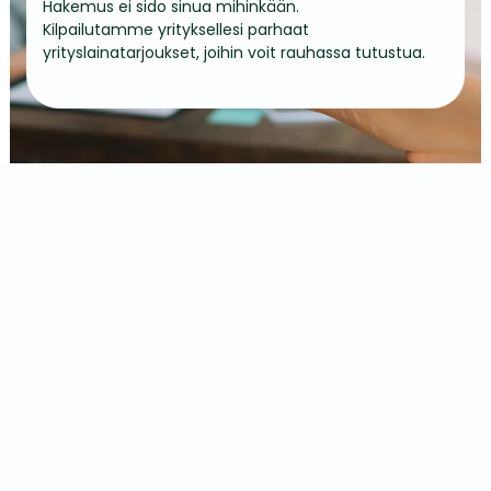
Hakemus ei sido sinua mihinkään.
Kilpailutamme yrityksellesi parhaat
yrityslainatarjoukset, joihin voit rauhassa tutustua.
Asiakaspalvelu:
info@yrityslaina.com
Reg: 16634379
Hae lainaa