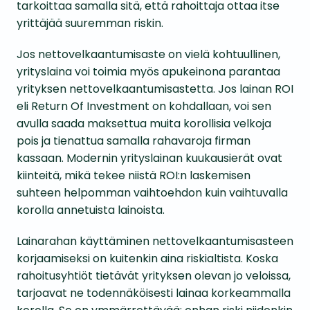
tarkoittaa samalla sitä, että rahoittaja ottaa itse
yrittäjää suuremman riskin.
Jos nettovelkaantumisaste on vielä kohtuullinen,
yrityslaina voi toimia myös apukeinona parantaa
yrityksen nettovelkaantumisastetta. Jos lainan ROI
eli Return Of Investment on kohdallaan, voi sen
avulla saada maksettua muita korollisia velkoja
pois ja tienattua samalla rahavaroja firman
kassaan. Modernin yrityslainan kuukausierät ovat
kiinteitä, mikä tekee niistä ROI:n laskemisen
suhteen helpomman vaihtoehdon kuin vaihtuvalla
korolla annetuista lainoista.
Lainarahan käyttäminen nettovelkaantumisasteen
korjaamiseksi on kuitenkin aina riskialtista. Koska
rahoitusyhtiöt tietävät yrityksen olevan jo veloissa,
tarjoavat ne todennäköisesti lainaa korkeammalla