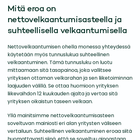
Mitä eroa on
nettovelkaantumisasteella ja
suhteellisella velkaantumisella
Nettovelkaantumisen ohella monessa yhteydessä
käytetään myös tunnuslukua suhteellinen
velkaantuminen. Tämä tunnusluku on luotu
mittaamaan sitä tasapainoa, joka vallitsee
yrityksen ottaman velkarahan ja sen liiketoiminnan
laajuuden välillä. Se ottaa huomioon yrityksen
liikevaihdon 12 kuukauden ajalta ja vertaa sitä
yrityksen oikaistun taseen velkaan.
Yllä mainitsimme nettovelkaantumisasteen
soveltuvan mainiosti eri alan yritysten väliseen
vertailuun. Suhteellinen velkaantuminen eroaa siitä
huomattavasti siinä, että se soveltuu ainoastaan