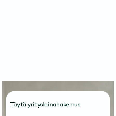
Täytä yrityslainahakemus