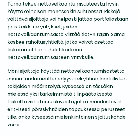
Tämä tekee nettovelkaantumisasteesta hyvin
käyttökelpoisen monessakin suhteessa. Riskejä
välttävä sijoittaja voi helposti jättää portfoliostaan
pois kaikki ne yritykset, joiden
nettovelkaantumisaste ylittää tietyn rajan. Sama
koskee rahoitusyhtiöitä, jotka voivat asettaa
tiukemmat lainaehdot korkean
nettovelkaantumisasteen yrityksille.
Moni sijoittaja käyttää nettovelkaantumisastetta
osana fundamenttianalyysiä eli yhtiön laadullisten
tekijöiden määrittelyä. Kyseessä on tässäkin
mielessä yksi tärkeimmistä tilinpäätöksestä
laskettavista tunnusluvuista, jotka muodostavat
erityisesti pörssiyhtiöiden tapauksessa perusteet
sille, onko kyseessä mielenkiintoinen sijoituskohde
vai ei.