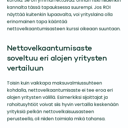
korolla. Se on ymmärrettävää: onhan riski niidenkin
kannalta tässä tapauksessa suurempi. Jos ROI
näyttää kuitenkin lupaavalta, voi yrityslaina olla
erinomainen tapa kääntää
nettovelkaantumisasteen kurssi oikeaan suuntaan.
Nettovelkaantumisaste
soveltuu eri alojen yritysten
vertailuun
Toisin kuin vaikkapa maksuvalmiussuhteen
kohdalla, nettovelkaantumisaste ei tee eroa eri
alojen yritysten välillä. Esimerkiksi sijoittajat ja
rahoitusyhtiöt voivat siis hyvin vertailla keskenään
yrityksiä pelkän nettovelkaisuusasteen
perusteella, oli niiden toimiala mikä tahansa.