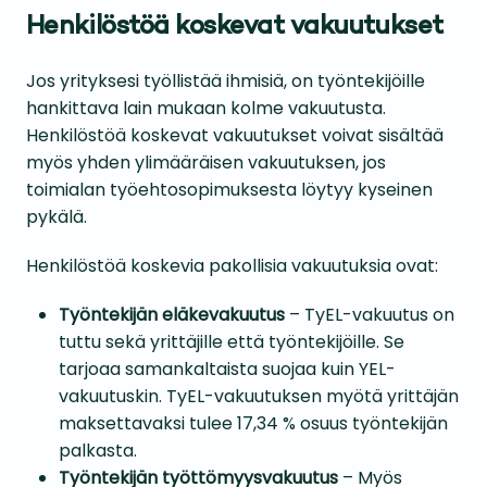
Henkilöstöä koskevat vakuutukset
Jos yrityksesi työllistää ihmisiä, on työntekijöille
hankittava lain mukaan kolme vakuutusta.
Henkilöstöä koskevat vakuutukset voivat sisältää
myös yhden ylimääräisen vakuutuksen, jos
toimialan työehtosopimuksesta löytyy kyseinen
pykälä.
Henkilöstöä koskevia pakollisia vakuutuksia ovat:
Työntekijän eläkevakuutus
– TyEL-vakuutus on
tuttu sekä yrittäjille että työntekijöille. Se
tarjoaa samankaltaista suojaa kuin YEL-
vakuutuskin. TyEL-vakuutuksen myötä yrittäjän
maksettavaksi tulee 17,34 % osuus työntekijän
palkasta.
Työntekijän työttömyysvakuutus
– Myös