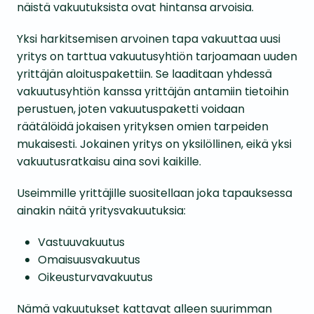
näistä vakuutuksista ovat hintansa arvoisia.
Yksi harkitsemisen arvoinen tapa vakuuttaa uusi
yritys on tarttua vakuutusyhtiön tarjoamaan uuden
yrittäjän aloituspakettiin. Se laaditaan yhdessä
vakuutusyhtiön kanssa yrittäjän antamiin tietoihin
perustuen, joten vakuutuspaketti voidaan
räätälöidä jokaisen yrityksen omien tarpeiden
mukaisesti. Jokainen yritys on yksilöllinen, eikä yksi
vakuutusratkaisu aina sovi kaikille.
Useimmille yrittäjille suositellaan joka tapauksessa
ainakin näitä yritysvakuutuksia:
Vastuuvakuutus
Omaisuusvakuutus
Oikeusturvavakuutus
Nämä vakuutukset kattavat alleen suurimman