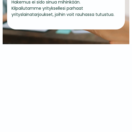
Hakemus ei sido sinua mihinkään.
Kilpailutamme yrityksellesi parhaat
yrityslainatarjoukset, joihin voit rauhassa tutustua.
Asiakaspalvelu:
info@yrityslaina.com
Reg: 16634379
Hae lainaa