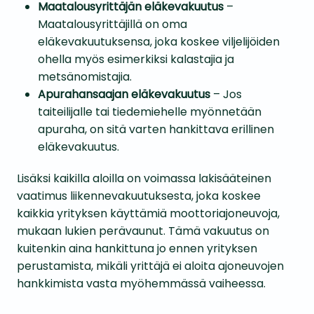
Maatalousyrittäjän eläkevakuutus
–
Maatalousyrittäjillä on oma
eläkevakuutuksensa, joka koskee viljelijöiden
ohella myös esimerkiksi kalastajia ja
metsänomistajia.
Apurahansaajan eläkevakuutus
– Jos
taiteilijalle tai tiedemiehelle myönnetään
apuraha, on sitä varten hankittava erillinen
eläkevakuutus.
Lisäksi kaikilla aloilla on voimassa lakisääteinen
vaatimus liikennevakuutuksesta, joka koskee
kaikkia yrityksen käyttämiä moottoriajoneuvoja,
mukaan lukien perävaunut. Tämä vakuutus on
kuitenkin aina hankittuna jo ennen yrityksen
perustamista, mikäli yrittäjä ei aloita ajoneuvojen
hankkimista vasta myöhemmässä vaiheessa.