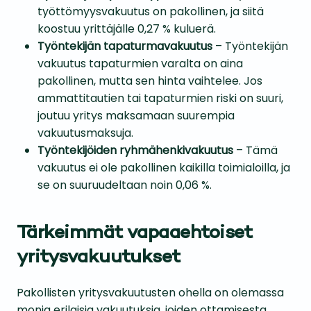
työttömyysvakuutus on pakollinen, ja siitä
koostuu yrittäjälle 0,27 % kuluerä.
Työntekijän tapaturmavakuutus
– Työntekijän
vakuutus tapaturmien varalta on aina
pakollinen, mutta sen hinta vaihtelee. Jos
ammattitautien tai tapaturmien riski on suuri,
joutuu yritys maksamaan suurempia
vakuutusmaksuja.
Työntekijöiden ryhmähenkivakuutus
– Tämä
vakuutus ei ole pakollinen kaikilla toimialoilla, ja
se on suuruudeltaan noin 0,06 %.
Tärkeimmät vapaaehtoiset
yritysvakuutukset
Pakollisten yritysvakuutusten ohella on olemassa
monia erilaisia vakuutuksia, joiden ottamisesta