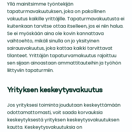
Yllä mainitsimme työntekijän
tapaturmavakuutuksen, joka on pakollinen
vakuutus kaikille yrittäjille. Tapaturmavakuutusta ei
kuitenkaan tarvitse ottaa itselleen, jos ei niin halua.
Se ei myöskään aina ole kovin kannattava
vaihtoehto, mikäli sinulla on jo yksityinen
sairausvakuutus, joka kattaa kaikki tarvittavat
tilanteet. Yrittäjän tapaturvamakuutus rajoittuu
sen sijaan ainoastaan ammattitauteihin ja työhön
liittyviin tapaturmiin.
Yrityksen keskeytysvakuutus
Jos yrityksesi toiminta joudutaan keskeyttämään
odottamattomasti, voit saada korvauksia
keskeytyksestä yrityksen keskeytysvakuutuksen
kautta. Keskeytysvakuutuksia on