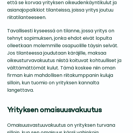
että se korvaa yrityksen oikeudenkäyntikulut ja
asianajopalkkiot tilanteissa, joissa yritys joutuu
riitatilanteeseen.
Tavallisesti kyseessä on tilanne, jossa yritys on
tehnyt sopimuksen, jonka ehdot eivät lopulta
olleetkaan molemmille osapuolille täysin selvät.
Jos tilanteessa joudutaan käräjille, maksaa
oikeusturvavakuutus niistä koituvat kohtuulliset ja
välttämättömät kulut. Tämä koskee niin oman
firman kuin mahdollisen riitakumppanin kuluja
silloin, kun tuomio on yrityksen kannalta
langettava.
Yrityksen omaisuusvakuutus
Omaisuusvastuuvakuutus on yrityksen turvana
silloin, kun sen omaisuus kärsii vahinkoja.