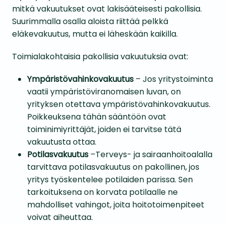
mitkä vakuutukset ovat lakisääteisesti pakollisia.
Suurimmalla osalla aloista riittää pelkkä
eläkevakuutus, mutta ei läheskään kaikilla.
Toimialakohtaisia pakollisia vakuutuksia ovat:
Ympäristövahinkovakuutus
– Jos yritystoiminta
vaatii ympäristöviranomaisen luvan, on
yrityksen otettava ympäristövahinkovakuutus.
Poikkeuksena tähän sääntöön ovat
toiminimiyrittäjät, joiden ei tarvitse tätä
vakuutusta ottaa.
Potilasvakuutus
–Terveys- ja sairaanhoitoalalla
tarvittava potilasvakuutus on pakollinen, jos
yritys työskentelee potilaiden parissa. Sen
tarkoituksena on korvata potilaalle ne
mahdolliset vahingot, joita hoitotoimenpiteet
voivat aiheuttaa.