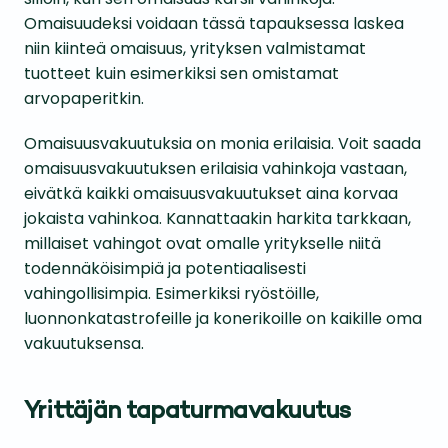
Omaisuudeksi voidaan tässä tapauksessa laskea
niin kiinteä omaisuus, yrityksen valmistamat
tuotteet kuin esimerkiksi sen omistamat
arvopaperitkin.
Omaisuusvakuutuksia on monia erilaisia. Voit saada
omaisuusvakuutuksen erilaisia vahinkoja vastaan,
eivätkä kaikki omaisuusvakuutukset aina korvaa
jokaista vahinkoa. Kannattaakin harkita tarkkaan,
millaiset vahingot ovat omalle yritykselle niitä
todennäköisimpiä ja potentiaalisesti
vahingollisimpia. Esimerkiksi ryöstöille,
luonnonkatastrofeille ja konerikoille on kaikille oma
vakuutuksensa.
Yrittäjän tapaturmavakuutus