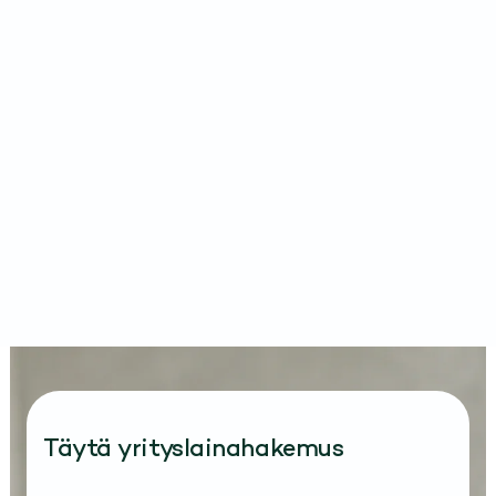
Täytä yrityslainahakemus