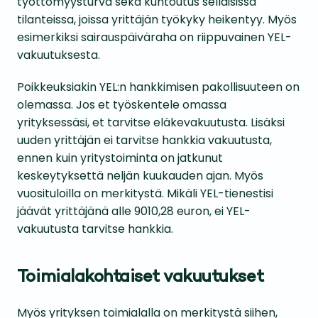
työttömyysturva sekä kuntoutus sellaisissa
tilanteissa, joissa yrittäjän työkyky heikentyy. Myös
esimerkiksi sairauspäiväraha on riippuvainen YEL-
vakuutuksesta.
Poikkeuksiakin YEL:n hankkimisen pakollisuuteen on
olemassa. Jos et työskentele omassa
yrityksessäsi, et tarvitse eläkevakuutusta. Lisäksi
uuden yrittäjän ei tarvitse hankkia vakuutusta,
ennen kuin yritystoiminta on jatkunut
keskeytyksettä neljän kuukauden ajan. Myös
vuosituloilla on merkitystä. Mikäli YEL-tienestisi
jäävät yrittäjänä alle 9010,28 euron, ei YEL-
vakuutusta tarvitse hankkia.
Toimialakohtaiset vakuutukset
Myös yrityksen toimialalla on merkitystä siihen,