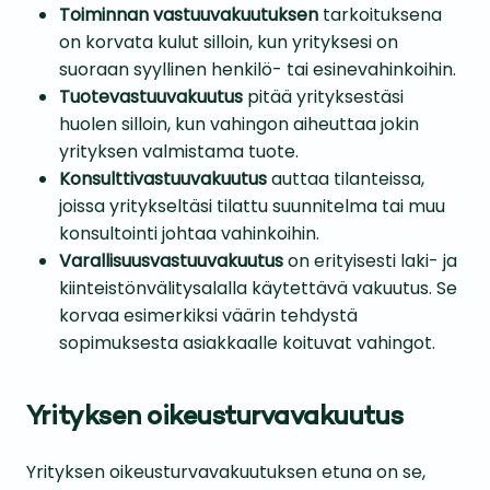
Toiminnan vastuuvakuutuksen
tarkoituksena
on korvata kulut silloin, kun yrityksesi on
suoraan syyllinen henkilö- tai esinevahinkoihin.
Tuotevastuuvakuutus
pitää yrityksestäsi
huolen silloin, kun vahingon aiheuttaa jokin
yrityksen valmistama tuote.
Konsulttivastuuvakuutus
auttaa tilanteissa,
joissa yritykseltäsi tilattu suunnitelma tai muu
konsultointi johtaa vahinkoihin.
Varallisuusvastuuvakuutus
on erityisesti laki- ja
kiinteistönvälitysalalla käytettävä vakuutus. Se
korvaa esimerkiksi väärin tehdystä
sopimuksesta asiakkaalle koituvat vahingot.
Yrityksen oikeusturvavakuutus
Yrityksen oikeusturvavakuutuksen etuna on se,